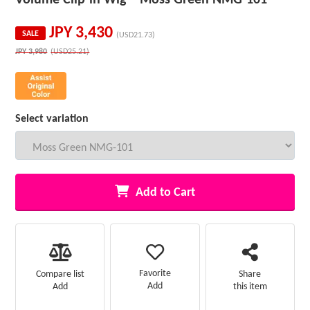
JPY
3,430
SALE
(USD21.73)
JPY
3,980
(USD25.21)
Select variation
Add to Cart
Favorite
Compare list
Share
Add
Add
this item