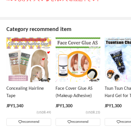
Category recommend item
Concealing Hairline
Face Cover Glue AS
Tsun Tsun Ch
Tape
(Makeup Adhesive)
Hard Gel for 
Wig
JPY
1,340
JPY
1,300
JPY
1,300
(USD8.49)
(USD8.23)
recommend
recommend
recom